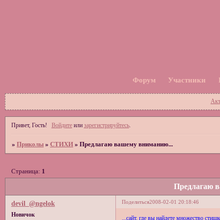
Форум
Участники
Акт
Привет, Гость!
Войдите
или
зарегистрируйтесь
.
»
Приколы
»
СТИХИ
»
Предлагаю вашему вниманию...
Страница:
1
Предлагаю в
Поделиться
2008-02-01 20:18:46
devil_@ngelok
Новичок
...сайт, где вы найдете множество стиш