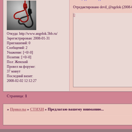
Отредактировано devil_@ngelok (2008-0
0
Откуда:
http://www.angelok.5bb.ru/
Зарегистрирован
: 2008-01-31
Приглашений:
0
Сообщений:
2
Уважение:
[+0/-0]
Позитив:
[+0/-0]
Пол:
Женский
Провел на форуме:
37 минут
Последний визит:
2008-02-02 12:12:27
Страница:
1
»
Приколы
»
СТИХИ
»
Предлагаю вашему вниманию...