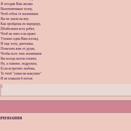
Я сегодня Вам желаю
Валентинчиков толпу,
Чтоб отбоя от мальчишек
Вы не знали на яву.
Как пройдешь по коридору,
Штабелями всех ребят,
Чтоб на лево и на право
Уложил один Ваш взгляд.
И еще хочу, девчонки,
Пожелать вам от души,
Чтобы всех этих мальчишек
Вы всегда могли отшить.
Ну, а главное, подружки,
Если встретите любовь,
То чтоб "ушки на макушке"
И не плакали б потом.
0
ПРИЗНАНИЯ