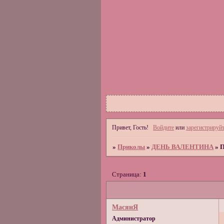
Привет, Гость!
Войдите
или
зарегистрируйт
»
Приколы
»
ДЕНЬ ВАЛЕНТИНА
»
Страница:
1
МасянЯ
Администратор