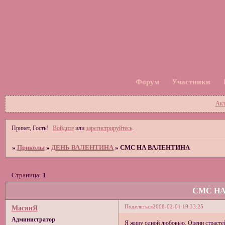
Форум
Участники
Акт
Привет, Гость!
Войдите
или
зарегистрируйтесь
.
»
Приколы
»
ДЕНЬ ВАЛЕНТИНА
»
СМС НА ВАЛЕНТИНА
Страница:
1
СМС Н
Поделиться
2008-02-01 19:33:25
МасянЯ
Администратор
Я живу одной любовью. Оцени страстей 