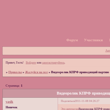
Форум
Участники
Акт
Привет, Гость!
Войдите
или
зарегистрируйтесь
.
»
Приколы
»
Жалуйся на все
»
Видеоролик КПРФ приводящий партию «
Страница:
1
Видеоролик КПРФ приводящи
Поделиться
2011-11-08 04:26:27
vasik
Новичок
Это интересно
Видеоролик КПРФ приво