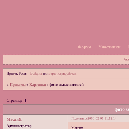
Форум
Участники
Акт
Привет, Гость!
Войдите
или
зарегистрируйтесь
.
»
Приколы
»
Картинки
»
фото знаменитостей
Страница:
1
фото з
Поделиться
2008-02-01 11:12:14
МасянЯ
Администратор
Максим