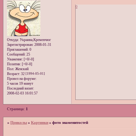
0
Откуда:
Украина,Кременчюг
Зарегистрирован
: 2008-01-31
Приглашений:
0
Сообщений:
25
Уважение:
[+0/-0]
Позитив:
[+0/-0]
Пол:
Женский
Возраст:
32
[1994-05-01]
Провел на форуме:
5 часов 19 минут
Последний визит:
2008-02-03 16:01:57
Страница:
1
»
Приколы
»
Картинки
»
фото знаменитостей